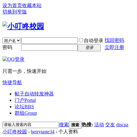
设为首页
收藏本站
切换到窄版
找回密码
自动登录
密码
立即注册
登录
只需一步，快速开始
快捷导航
帖子自动转发神器
门户
Portal
论坛
BBS
群组
Group
搜索
热搜:
活动
交友
discuz
搜索
小叮咚校园
›
berrytaste34
›
个人资料