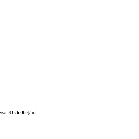
/s/rJ91sdo0be[/url