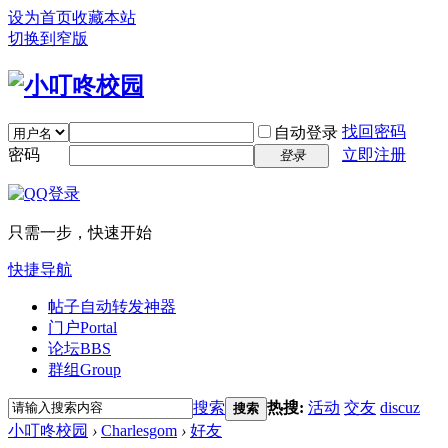
设为首页
收藏本站
切换到窄版
找回密码
自动登录
密码
立即注册
登录
只需一步，快速开始
快捷导航
帖子自动转发神器
门户
Portal
论坛
BBS
群组
Group
搜索
热搜:
活动
交友
discuz
搜索
小叮咚校园
›
Charlesgom
›
好友