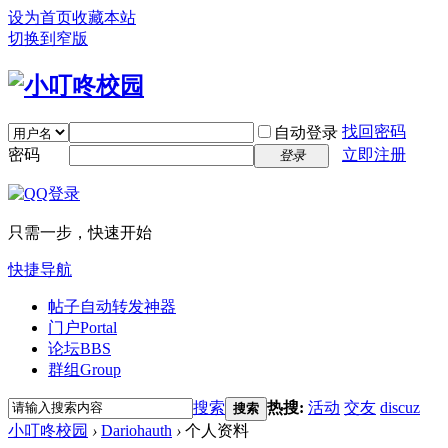
设为首页
收藏本站
切换到窄版
找回密码
自动登录
密码
立即注册
登录
只需一步，快速开始
快捷导航
帖子自动转发神器
门户
Portal
论坛
BBS
群组
Group
搜索
热搜:
活动
交友
discuz
搜索
小叮咚校园
›
Dariohauth
›
个人资料